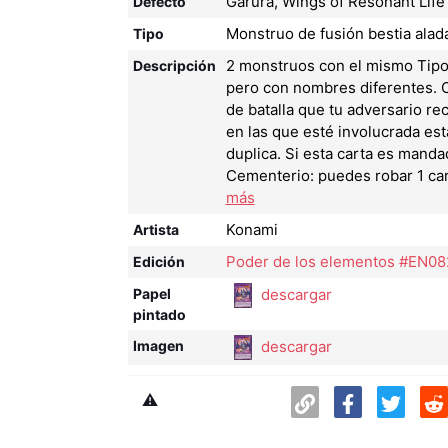
Garura, Wings of Resonant Life
Defecto
Monstruo de fusión bestia alad
Tipo
2 monstruos con el mismo Tipo 
Descripción
pero con nombres diferentes. 
de batalla que tu adversario rec
en las que esté involucrada est
duplica. Si esta carta es manda
Cementerio: puedes robar 1 car
más
Konami
Artista
Poder de los elementos #EN08
Edición
descargar
Papel
pintado
descargar
Imagen
⚠️