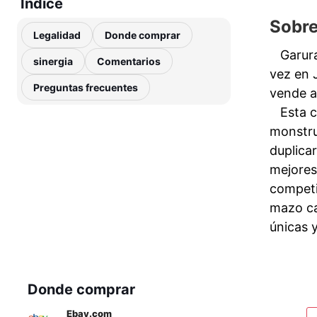
Índice
Sobre
Legalidad
Donde comprar
Garura
sinergia
Comentarios
vez en 
Preguntas frecuentes
vende al
Esta c
monstru
duplicar
mejores
competi
mazo ca
únicas y
Donde comprar
Ebay.com