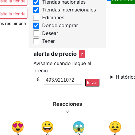
isita la tienda
Tiendas nacionales
Tiendas internacionales
isita la tienda
Ediciones
os recibir una
Donde comprar
Desear
Tener
alerta de precio
?
Avísame cuando llegue el
precio
Históric
€
Enviar
Reacciones
0