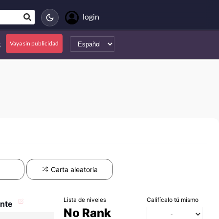
login
s
Vaya sin publicidad
Carta aleatoria
Lista de niveles
Califícalo tú mismo
ante
No Rank