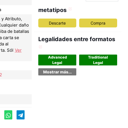
metatipos
a
y Atributo,
Descarte
Compra
Cualquier daño
iba de batallas
a carta se
Legalidades entre formatos
da al
ta. Sól
Ver
Advanced
Traditional
Legal
Legal
Mostrar más...
2