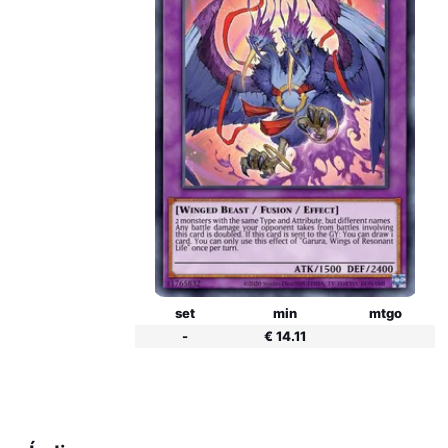
set
min
mtgo
-
€ 14.11