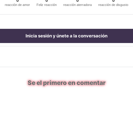
0
0
0
0
reacción de amor
Feliz reacción
reacción aterradora
reacción de disgusto
Inicia sesión y únete a la conversación
Se el primero en comentar