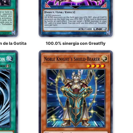
 de la Gotita
100.0% sinergia con Greatfly