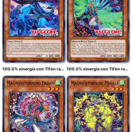
100.0% sinergia con Tifón radiante Varuroon, el vórtice vibrante
100.0% sinergia con Tifón radiante Krosea