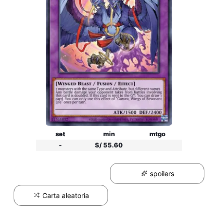
set
min
mtgo
-
S/ 55.60
spoilers
Carta aleatoria