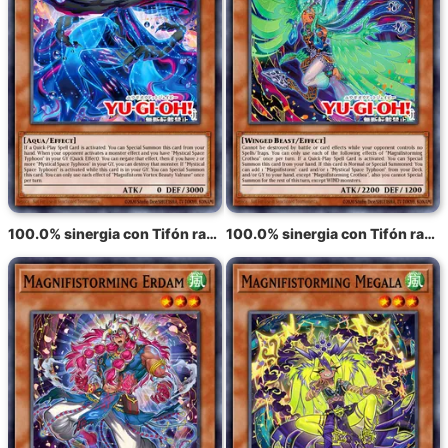
100.0% sinergia con Tifón radiante Varuroon, el vórtice vibrante
100.0% sinergia con Tifón radiante Krosea