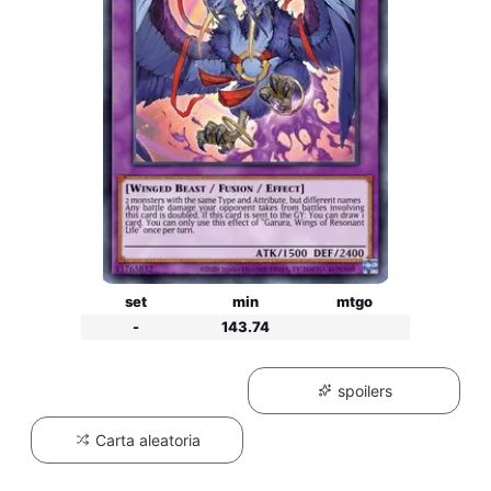
set
min
mtgo
-
143.74
spoilers
Carta aleatoria