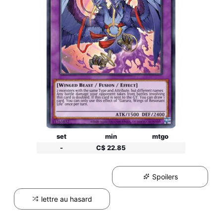
set
min
mtgo
-
C$ 22.85
Spoilers
lettre au hasard