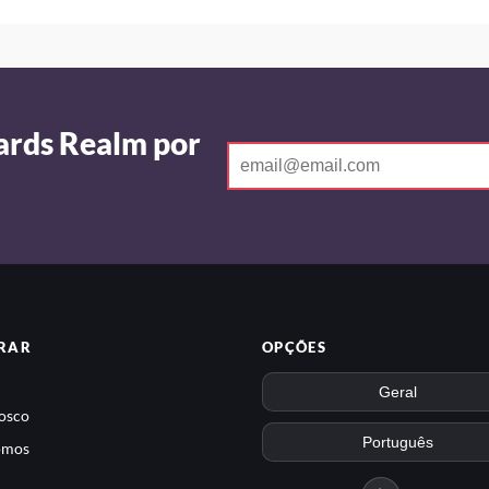
ards Realm por
RAR
OPÇÕES
osco
omos