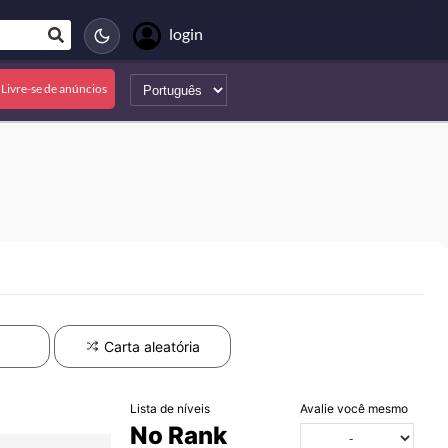
login
Livre-se de anúncios
Carta aleatória
Lista de níveis
Avalie você mesmo
No Rank