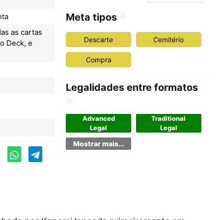
Meta tipos
nta
as as cartas
Descarte
Cemitério
o Deck, e
Compra
Legalidades entre formatos
Advanced
Traditional
Legal
Legal
Mostrar mais...