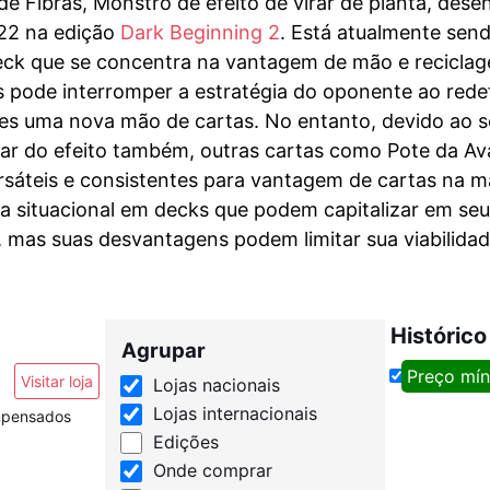
 de Fibras, Monstro de efeito de virar de planta, de
22 na edição
Dark Beginning 2
. Está atualmente sen
ck que se concentra na vantagem de mão e reciclagem
is pode interromper a estratégia do oponente ao rede
es uma nova mão de cartas. No entanto, devido ao se
iar do efeito também, outras cartas como Pote da A
rsáteis e consistentes para vantagem de cartas na ma
a situacional em decks que podem capitalizar em se
, mas suas desvantagens podem limitar sua viabilidad
Histórico
Agrupar
Preço mí
Visitar loja
Lojas nacionais
Lojas internacionais
ompensados
Edições
Onde comprar