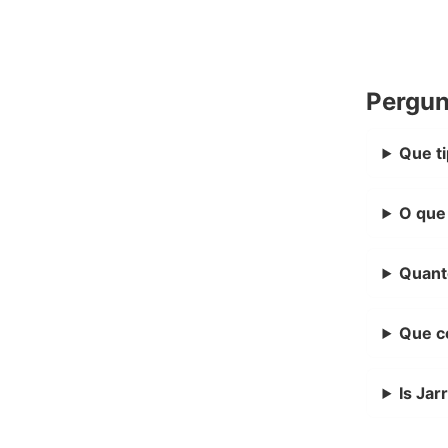
Pergun
Que ti
O que 
Quanto
Que co
Is Jar