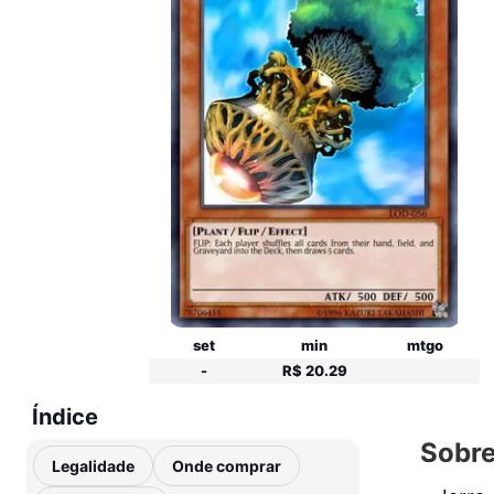
set
min
mtgo
-
R$ 20.29
Índice
Sobre
Legalidade
Onde comprar