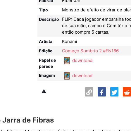
Fiber Jar
Padrão
Monstro de efeito de virar de pla
Tipo
FLIP: Cada jogador embaralha tod
Descrição
de sua mão, campo e Cemitério n
então compra 5 cartas.
Konami
Artista
Começo Sombrio 2 #EN166
Edição
download
Papel de
parede
download
Imagem
⚠️
 Jarra de Fibras