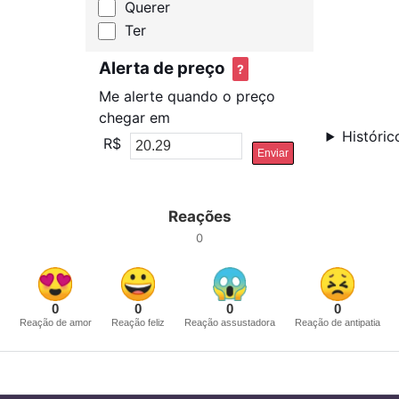
Querer
Ter
Alerta de preço
?
Me alerte quando o preço
chegar em
Históric
R$
Enviar
Reações
0
0
0
0
0
Reação de amor
Reação feliz
Reação assustadora
Reação de antipatia