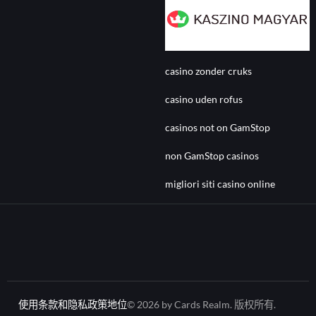
casino zonder cruks
casino uden rofus
casinos not on GamStop
non GamStop casinos
migliori siti casino online
使用条款和隐私政策
地位
© 2026 by Cards Realm. 版权所有.