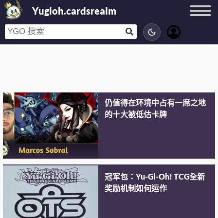
Yugioh.cardsrealm
仍值得在环境中占有一席之地
的十大被低估卡牌
冠军包：Yu-Gi-Oh! TCG全新
奖励机制如何运作