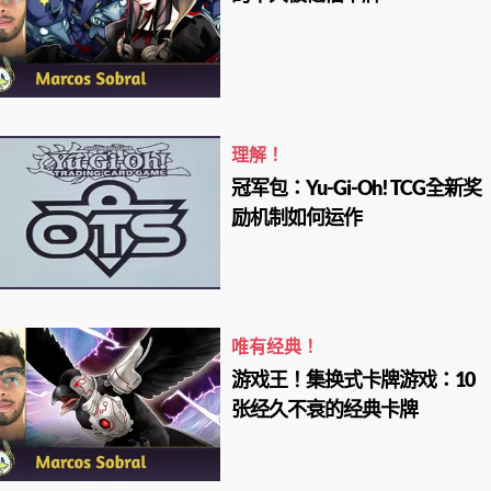
理解！
冠军包：Yu-Gi-Oh! TCG全新奖
励机制如何运作
唯有经典！
游戏王！集换式卡牌游戏：10
张经久不衰的经典卡牌