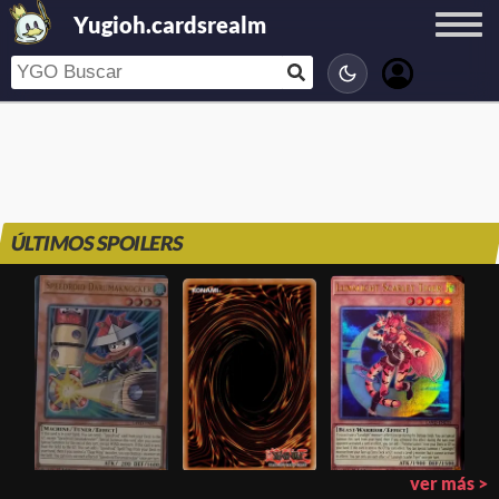
Yugioh.cardsrealm
ÚLTIMOS SPOILERS
ver más >