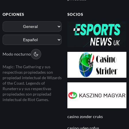
OPCIONES
SOCIOS
Modo nocturno
Magic: The Gathering y sus
respectivas propiedades son
propiedad intelectual de Wizards
of the Coast. Legends of
Runeterra y sus respectivas
propiedades son propiedad
intelectual de Riot Games.
casino zonder cruks
casino uden rofus