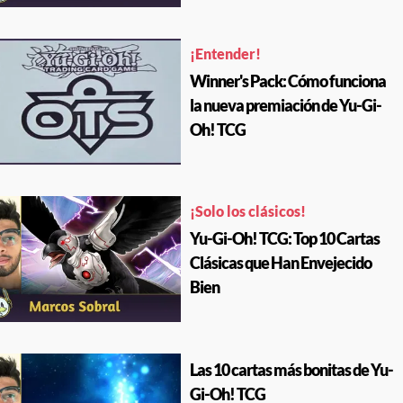
¡Entender!
Winner's Pack: Cómo funciona
la nueva premiación de Yu-Gi-
Oh! TCG
¡Solo los clásicos!
Yu-Gi-Oh! TCG: Top 10 Cartas
Clásicas que Han Envejecido
Bien
Las 10 cartas más bonitas de Yu-
Gi-Oh! TCG